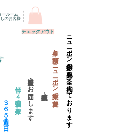
ョールーム
越しのお客様
チェックアウト
ニューボーン撮影の必要品を全て揃えております
​在庫と種類がニューボーン業界で一番豊富
す
当日出荷・翌日にお届けします
常に４万個以上の在庫数
​３６５日・週７日