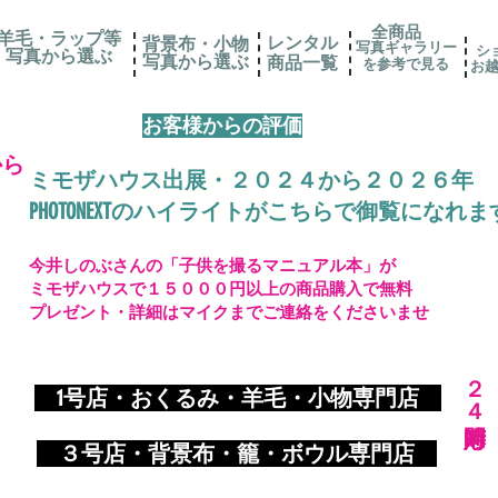
全商品
羊毛・ラップ等
レンタル
背景布・小物
写真ギャラリー
シ
写真から選ぶ
​写真から選ぶ
​商品一覧
を参考で見る
お
お客様からの評価
から
ミモザハウス出展・２０２４から２０２６年
PHOTONEXTのハイライトがこちらで御覧になれま
今井しのぶさんの「子供を撮るマニュアル本」が
ミモザハウスで１５０００円以上の商品購入で無料
プレゼント・詳細はマイクまでご連絡をくださいませ
​２４時間対応
​
1号店・おくるみ・羊毛・小物専門店
​ ３
号店・背景布・籠・ボウル専門店