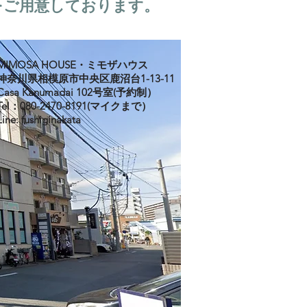
をご用意しております。
MIMOSA HOUSE・ミモザハウス
神奈川県相模原市中央区鹿沼台1-13-11
Casa Kanumadai 102号室(予約制）
Tel：080-2470-8191(マイクまで）
Line: fushiginakata