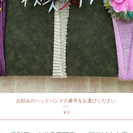
お好みのヘッドバンドの番号をお選びください
価格
￥0