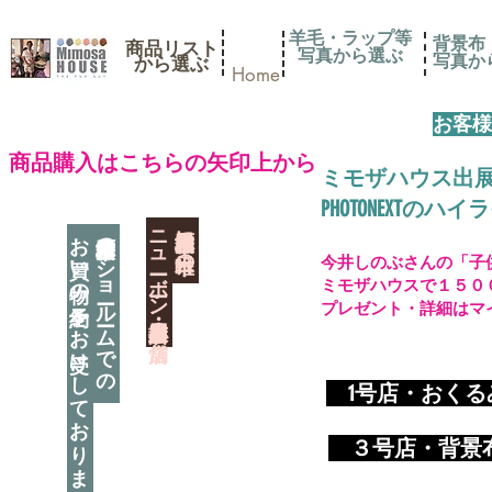
羊毛・ラップ等
背景布
商品リスト
写真から選ぶ
​写真
​から選ぶ
Home
お客様
​商品購入はこちらの矢印上から
ミモザハウス出
PHOTONEXT
​ニューボーン撮影用小道具店・３店舗
神奈川県相模原市に日本唯一の
お買い物の予約をお受けしております
神奈川県相模原市のショールームでの
今井しのぶさんの「子
ミモザハウスで１５０
プレゼント・詳細はマ
​
1号店・おく
​ ３
号店・背景