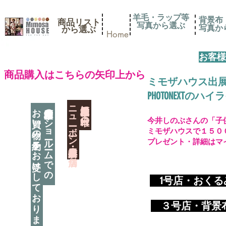
羊毛・ラップ等
背景布
商品リスト
写真から選ぶ
​写真
​から選ぶ
Home
お客様
​商品購入はこちらの矢印上から
ミモザハウス出
PHOTONEXT
​ニューボーン撮影用小道具店・３店舗
神奈川県相模原市に日本唯一の
お買い物の予約をお受けしております
神奈川県相模原市のショールームでの
今井しのぶさんの「子
ミモザハウスで１５０
プレゼント・詳細はマ
​
1号店・おく
​ ３
号店・背景