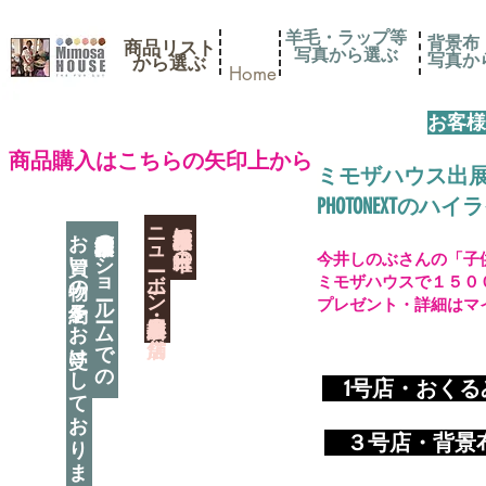
羊毛・ラップ等
背景布
商品リスト
写真から選ぶ
​写真
​から選ぶ
Home
お客様
​商品購入はこちらの矢印上から
ミモザハウス出
PHOTONEXT
​ニューボーン撮影用小道具店・３店舗
神奈川県相模原市に日本唯一の
お買い物の予約をお受けしております
神奈川県相模原市のショールームでの
今井しのぶさんの「子
ミモザハウスで１５０
プレゼント・詳細はマ
​
1号店・おく
​ ３
号店・背景