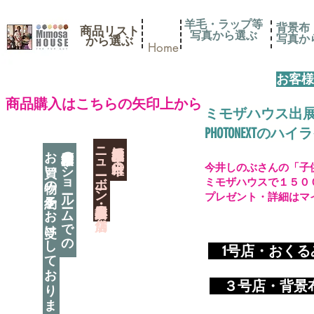
羊毛・ラップ等
背景布
商品リスト
写真から選ぶ
​写真
​から選ぶ
Home
お客様
​商品購入はこちらの矢印上から
ミモザハウス出
PHOTONEXT
​ニューボーン撮影用小道具店・３店舗
神奈川県相模原市に日本唯一の
お買い物の予約をお受けしております
神奈川県相模原市のショールームでの
今井しのぶさんの「子
ミモザハウスで１５０
プレゼント・詳細はマ
​
1号店・おく
​ ３
号店・背景