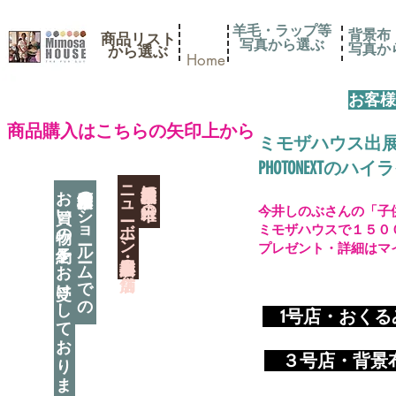
羊毛・ラップ等
背景布
商品リスト
写真から選ぶ
​写真
​から選ぶ
Home
お客様
​商品購入はこちらの矢印上から
ミモザハウス出
PHOTONEXT
​ニューボーン撮影用小道具店・３店舗
神奈川県相模原市に日本唯一の
お買い物の予約をお受けしております
神奈川県相模原市のショールームでの
今井しのぶさんの「子
ミモザハウスで１５０
プレゼント・詳細はマ
​
1号店・おく
​ ３
号店・背景