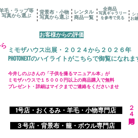
全商品
羊毛・ラップ等
レンタル
背景布・小物
写真ギャラリー
シ
写真から選ぶ
​写真から選ぶ
​商品一覧
を参考で見る
お
お客様からの評価
から
ミモザハウス出展・２０２４から２０２６年
PHOTONEXTのハイライトがこちらで御覧になれま
今井しのぶさんの「子供を撮るマニュアル本」が
ミモザハウスで１５０００円以上の商品購入で無料
プレゼント・詳細はマイクまでご連絡をくださいませ
​２４時間対応
​
1号店・おくるみ・羊毛・小物専門店
​ ３
号店・背景布・籠・ボウル専門店