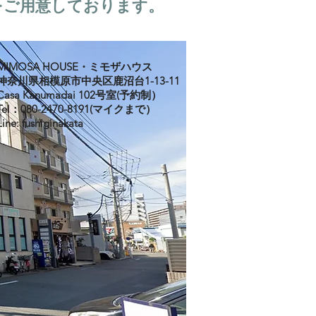
をご用意しております。
MIMOSA HOUSE・ミモザハウス
神奈川県相模原市中央区鹿沼台1-13-11
Casa Kanumadai 102号室(予約制）
Tel：080-2470-8191(マイクまで）
Line: fushiginakata