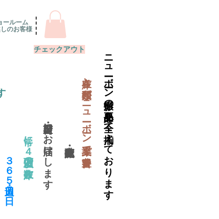
ョールーム
越しのお客様
チェックアウト
ニューボーン撮影の必要品を全て揃えております
​在庫と種類がニューボーン業界で一番豊富
す
当日出荷・翌日にお届けします
常に４万個以上の在庫数
​３６５日・週７日