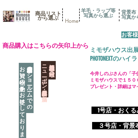
羊毛・ラップ等
背景布
商品リスト
写真から選ぶ
​写真
​から選ぶ
Home
お客様
​商品購入はこちらの矢印上から
ミモザハウス出
PHOTONEXT
​ニューボーン撮影用小道具店・３店舗
神奈川県相模原市に日本唯一の
お買い物の予約をお受けしております
神奈川県相模原市のショールームでの
今井しのぶさんの「子
ミモザハウスで１５０
プレゼント・詳細はマ
​
1号店・おく
​ ３
号店・背景