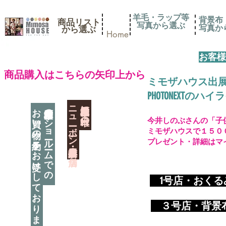
羊毛・ラップ等
背景布
商品リスト
写真から選ぶ
​写真
​から選ぶ
Home
お客様
​商品購入はこちらの矢印上から
ミモザハウス出
PHOTONEXT
​ニューボーン撮影用小道具店・３店舗
神奈川県相模原市に日本唯一の
お買い物の予約をお受けしております
神奈川県相模原市のショールームでの
今井しのぶさんの「子
ミモザハウスで１５０
プレゼント・詳細はマ
​
1号店・おく
​ ３
号店・背景