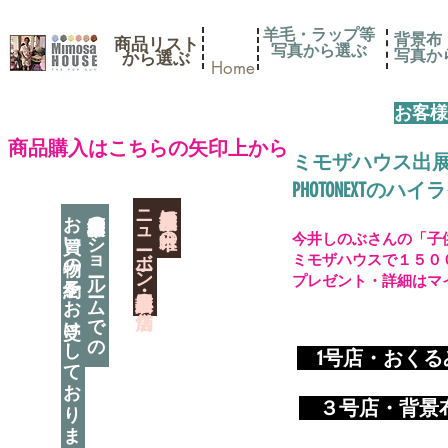
羊毛・ラップ等
背景布
商品リスト
写真から選ぶ
​写真
​から選ぶ
Home
お客様
​商品購入はこちらの矢印上から
ミモザハウス出
PHOTONEXT
​ニューボーン撮影用小道具店・３店舗
神奈川県相模原市に日本唯一の
お買い物の予約をお受けしております
神奈川県相模原市のショールームでの
今井しのぶさんの「子
ミモザハウスで１５０
プレゼント・詳細はマ
​
1号店・おく
​ ３
号店・背景