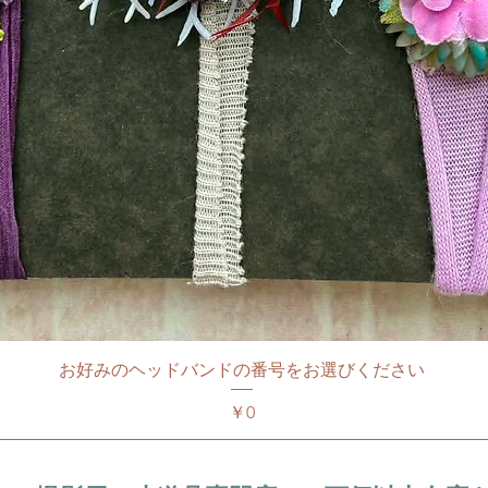
お好みのヘッドバンドの番号をお選びください
価格
￥0