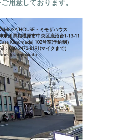
をご用意しております。
MIMOSA HOUSE・ミモザハウス
神奈川県相模原市中央区鹿沼台1-13-11
Casa Kanumadai 102号室(予約制）
Tel：080-2470-8191(マイクまで）
Line: fushiginakata