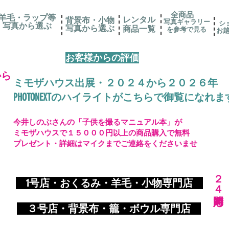
全商品
羊毛・ラップ等
レンタル
背景布・小物
写真ギャラリー
シ
写真から選ぶ
​写真から選ぶ
​商品一覧
を参考で見る
お
お客様からの評価
から
ミモザハウス出展・２０２４から２０２６年
PHOTONEXTのハイライトがこちらで御覧になれま
今井しのぶさんの「子供を撮るマニュアル本」が
ミモザハウスで１５０００円以上の商品購入で無料
プレゼント・詳細はマイクまでご連絡をくださいませ
​２４時間対応
​
1号店・おくるみ・羊毛・小物専門店
​ ３
号店・背景布・籠・ボウル専門店