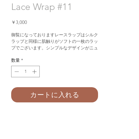
Lace Wrap #11
価
￥3,000
格
御覧になっておりますレースラップはシルク
ラップと同様に肌触りがソフトの一枚のラッ
プでございます。シンプルなデザインがニュ
ーボーン撮影の赤ちゃんの可愛いらさを引き
数量
*
出すおくるみでございます。又、赤ちゃんの
お肌には優しいおくるみの１枚でございま
す。
長さ：約
170
センチ 幅：約
40
センチ
カートに入れる