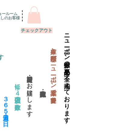
ョールーム
越しのお客様
チェックアウト
ニューボーン撮影の必要品を全て揃えております
​在庫と種類がニューボーン業界で一番豊富
す
当日出荷・翌日にお届けします
常に４万個以上の在庫数
​３６５日・週７日