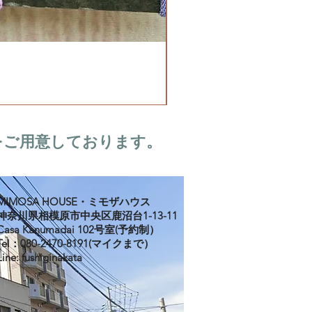
をご用意しております。
MIMOSA HOUSE・ミモザハウス
神奈川県相模原市中央区鹿沼台1-13-11
Casa Kanumadai 102号室(予約制）
Tel：080-2470-8191(マイクまで）
Line: fushiginakata