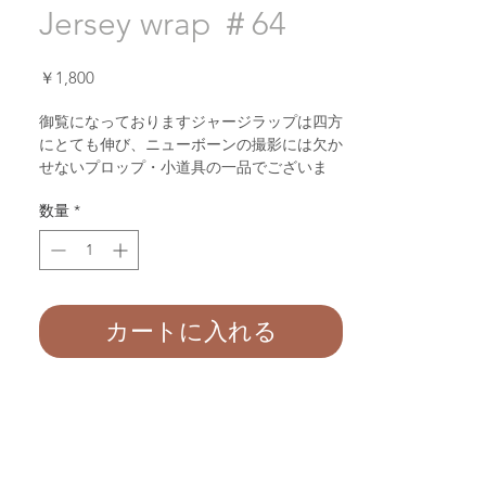
Jersey wrap ＃64
価
￥1,800
格
御覧になっておりますジャージラップは四方
にとても伸び、ニューボーンの撮影には欠か
せないプロップ・小道具の一品でございま
す。２色で染めている為、ヴィンテージ風で
数量
*
ユニークな色のジャージラップがとても人気
です。また、ラップが使いやすく、小さな赤
ちゃんをラップで巻く際には一枚目のラップ
として海外のニューボーンの先生の皆様がお
勧めのジャージラップでございます。ミモザ
ハウスのジャージラップは自社生産でござい
カートに入れる
ます。その為、ラップの両面の端が綺麗に縫
っております。
ミモザハウスのジャージラップは日本全国の
フォトグラファーの皆様と 世界のフォトグ
ラファーに愛用されております。
長さ：約180センチ 幅：５０センチ