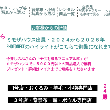
全商品
羊毛・ラップ等
レンタル
背景布・小物
写真ギャラリー
シ
写真から選ぶ
​写真から選ぶ
​商品一覧
を参考で見る
お
お客様からの評価
から
ミモザハウス出展・２０２４から２０２６年
PHOTONEXTのハイライトがこちらで御覧になれま
今井しのぶさんの「子供を撮るマニュアル本」が
ミモザハウスで１５０００円以上の商品購入で無料
プレゼント・詳細はマイクまでご連絡をくださいませ
​２４時間対応
​
1号店・おくるみ・羊毛・小物専門店
​ ３
号店・背景布・籠・ボウル専門店