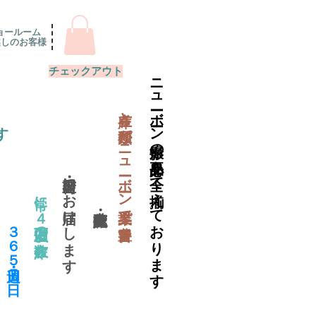
ョールーム
越しのお客様
チェックアウト
ニューボーン撮影の必要品を全て揃えております
​在庫と種類がニューボーン業界で一番豊富
す
当日出荷・翌日にお届けします
常に４万個以上の在庫数
​３６５日・週７日