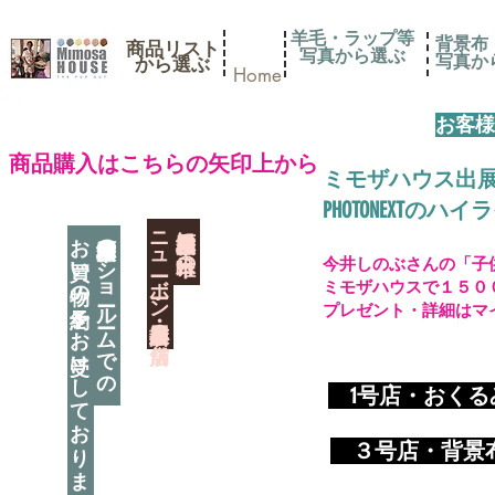
羊毛・ラップ等
背景布
商品リスト
写真から選ぶ
​写真
​から選ぶ
Home
お客様
​商品購入はこちらの矢印上から
ミモザハウス出
PHOTONEXT
​ニューボーン撮影用小道具店・３店舗
神奈川県相模原市に日本唯一の
お買い物の予約をお受けしております
神奈川県相模原市のショールームでの
今井しのぶさんの「子
ミモザハウスで１５０
プレゼント・詳細はマ
​
1号店・おく
​ ３
号店・背景