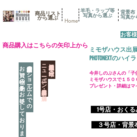
羊毛・ラップ等
背景布
商品リスト
写真から選ぶ
​写真
​から選ぶ
Home
お客様
​商品購入はこちらの矢印上から
ミモザハウス出
PHOTONEXT
​ニューボーン撮影用小道具店・３店舗
神奈川県相模原市に日本唯一の
お買い物の予約をお受けしております
神奈川県相模原市のショールームでの
今井しのぶさんの「子
ミモザハウスで１５０
プレゼント・詳細はマ
​
1号店・おく
​ ３
号店・背景