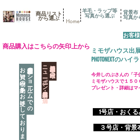
羊毛・ラップ等
背景布
商品リスト
写真から選ぶ
​写真
​から選ぶ
Home
お客様
​商品購入はこちらの矢印上から
ミモザハウス出
PHOTONEXT
​ニューボーン撮影用小道具店・３店舗
神奈川県相模原市に日本唯一の
お買い物の予約をお受けしております
神奈川県相模原市のショールームでの
今井しのぶさんの「子
ミモザハウスで１５０
プレゼント・詳細はマ
​
1号店・おく
​ ３
号店・背景