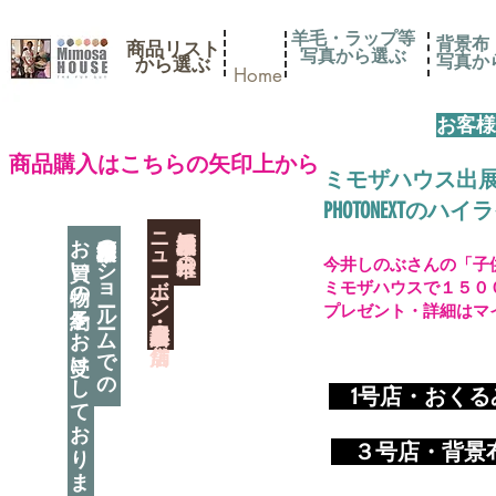
羊毛・ラップ等
背景布
商品リスト
写真から選ぶ
​写真
​から選ぶ
Home
お客様
​商品購入はこちらの矢印上から
ミモザハウス出
PHOTONEXT
​ニューボーン撮影用小道具店・３店舗
神奈川県相模原市に日本唯一の
お買い物の予約をお受けしております
神奈川県相模原市のショールームでの
今井しのぶさんの「子
ミモザハウスで１５０
プレゼント・詳細はマ
​
1号店・おく
​ ３
号店・背景