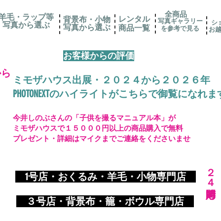
全商品
羊毛・ラップ等
レンタル
背景布・小物
写真ギャラリー
シ
写真から選ぶ
​写真から選ぶ
​商品一覧
を参考で見る
お
お客様からの評価
から
ミモザハウス出展・２０２４から２０２６年
PHOTONEXTのハイライトがこちらで御覧になれま
今井しのぶさんの「子供を撮るマニュアル本」が
ミモザハウスで１５０００円以上の商品購入で無料
プレゼント・詳細はマイクまでご連絡をくださいませ
​２４時間対応
​
1号店・おくるみ・羊毛・小物専門店
​ ３
号店・背景布・籠・ボウル専門店