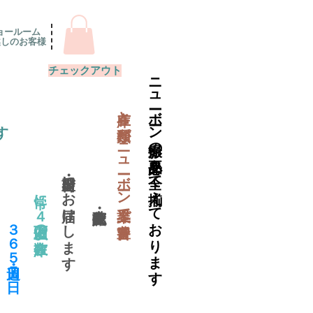
ョールーム
越しのお客様
チェックアウト
ニューボーン撮影の必要品を全て揃えております
​在庫と種類がニューボーン業界で一番豊富
す
当日出荷・翌日にお届けします
常に４万個以上の在庫数
​３６５日・週７日