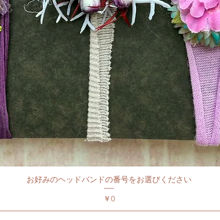
お好みのヘッドバンドの番号をお選びください
価格
￥0