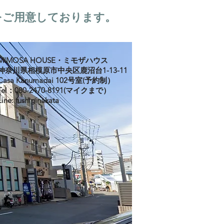
をご用意しております。
MIMOSA HOUSE・ミモザハウス
神奈川県相模原市中央区鹿沼台1-13-11
Casa Kanumadai 102号室(予約制）
Tel：080-2470-8191(マイクまで）
Line: fushiginakata