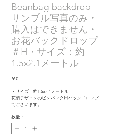
Beanbag backdrop
サンプル写真のみ・
購入はできません・
お花バックドロップ
＃H・サイズ：約
1.5x2.1メートル
価
￥0
格
・サイズ：約
1.5x2.1
メートル
花柄デザインのビンバック用バックドロップ
でございます。
数量
*
ジャージ素材と同様にとても生地が伸び、ビ
ンバッグセット上では皺が付かない、
とても使いやすいバックドロップでございま