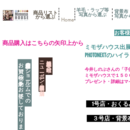
羊毛・ラップ等
背景布
商品リスト
写真から選ぶ
​写真
​から選ぶ
Home
お客様
​商品購入はこちらの矢印上から
ミモザハウス出
PHOTONEXT
​ニューボーン撮影用小道具店・３店舗
神奈川県相模原市に日本唯一の
お買い物の予約をお受けしております
神奈川県相模原市のショールームでの
今井しのぶさんの「子
ミモザハウスで１５０
プレゼント・詳細はマ
​
1号店・おく
​ ３
号店・背景