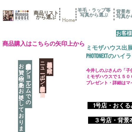
羊毛・ラップ等
背景布
商品リスト
写真から選ぶ
​写真
​から選ぶ
Home
お客様
​商品購入はこちらの矢印上から
ミモザハウス出
PHOTONEXT
​ニューボーン撮影用小道具店・３店舗
神奈川県相模原市に日本唯一の
お買い物の予約をお受けしております
神奈川県相模原市のショールームでの
今井しのぶさんの「子
ミモザハウスで１５０
プレゼント・詳細はマ
​
1号店・おく
​ ３
号店・背景