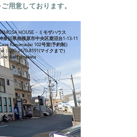
をご用意しております。
MIMOSA HOUSE・ミモザハウス
神奈川県相模原市中央区鹿沼台1-13-11
Casa Kanumadai 102号室(予約制）
Tel：080-2470-8191(マイクまで）
Line: fushiginakata