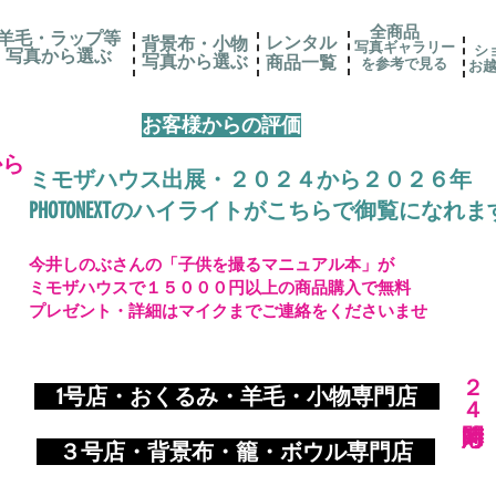
全商品
羊毛・ラップ等
レンタル
背景布・小物
写真ギャラリー
シ
写真から選ぶ
​写真から選ぶ
​商品一覧
を参考で見る
お
お客様からの評価
から
ミモザハウス出展・２０２４から２０２６年
PHOTONEXTのハイライトがこちらで御覧になれま
今井しのぶさんの「子供を撮るマニュアル本」が
ミモザハウスで１５０００円以上の商品購入で無料
プレゼント・詳細はマイクまでご連絡をくださいませ
​２４時間対応
​
1号店・おくるみ・羊毛・小物専門店
​ ３
号店・背景布・籠・ボウル専門店