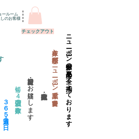
ョールーム
越しのお客様
チェックアウト
ニューボーン撮影の必要品を全て揃えております
​在庫と種類がニューボーン業界で一番豊富
す
当日出荷・翌日にお届けします
常に４万個以上の在庫数
​３６５日・週７日