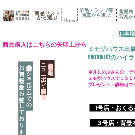
羊毛・ラップ等
背景布
商品リスト
写真から選ぶ
​写真
​から選ぶ
Home
お客様
​商品購入はこちらの矢印上から
ミモザハウス出
PHOTONEXT
​ニューボーン撮影用小道具店・３店舗
神奈川県相模原市に日本唯一の
お買い物の予約をお受けしております
神奈川県相模原市のショールームでの
今井しのぶさんの「子
ミモザハウスで１５０
プレゼント・詳細はマ
​
1号店・おく
​ ３
号店・背景