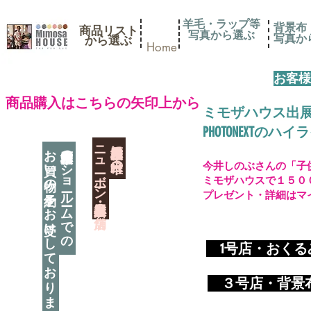
羊毛・ラップ等
背景布
商品リスト
写真から選ぶ
​写真
​から選ぶ
Home
お客様
​商品購入はこちらの矢印上から
ミモザハウス出
PHOTONEXT
​ニューボーン撮影用小道具店・３店舗
神奈川県相模原市に日本唯一の
お買い物の予約をお受けしております
神奈川県相模原市のショールームでの
今井しのぶさんの「子
ミモザハウスで１５０
プレゼント・詳細はマ
​
1号店・おく
​ ３
号店・背景