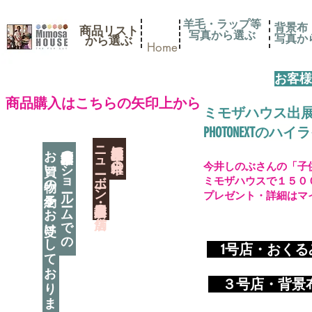
羊毛・ラップ等
背景布
商品リスト
写真から選ぶ
​写真
​から選ぶ
Home
お客様
​商品購入はこちらの矢印上から
ミモザハウス出
PHOTONEXT
​ニューボーン撮影用小道具店・３店舗
神奈川県相模原市に日本唯一の
お買い物の予約をお受けしております
神奈川県相模原市のショールームでの
今井しのぶさんの「子
ミモザハウスで１５０
プレゼント・詳細はマ
​
1号店・おく
​ ３
号店・背景