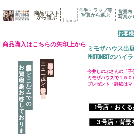
羊毛・ラップ等
背景布
商品リスト
写真から選ぶ
​写真
​から選ぶ
Home
お客様
​商品購入はこちらの矢印上から
ミモザハウス出
PHOTONEXT
​ニューボーン撮影用小道具店・３店舗
神奈川県相模原市に日本唯一の
お買い物の予約をお受けしております
神奈川県相模原市のショールームでの
今井しのぶさんの「子
ミモザハウスで１５０
プレゼント・詳細はマ
​
1号店・おく
​ ３
号店・背景