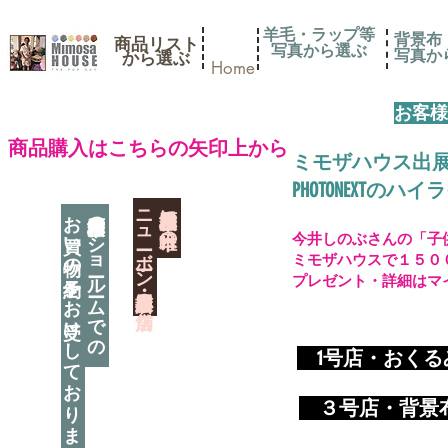
羊毛・ラップ等
背景布
商品リスト
写真から選ぶ
​写真
​から選ぶ
Home
お客様
​商品購入はこちらの矢印上から
ミモザハウス出
PHOTONEXT
​ニューボーン撮影用小道具店・３店舗
神奈川県相模原市に日本唯一の
お買い物の予約をお受けしております
神奈川県相模原市のショールームでの
今井しのぶさんの「子
ミモザハウスで１５０
プレゼント・詳細はマ
​
1号店・おく
​ ３
号店・背景