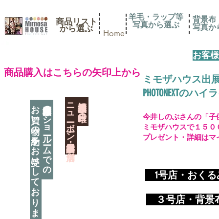
羊毛・ラップ等
背景布
商品リスト
写真から選ぶ
​写真
​から選ぶ
Home
お客様
​商品購入はこちらの矢印上から
ミモザハウス出
PHOTONEXT
​ニューボーン撮影用小道具店・３店舗
神奈川県相模原市に日本唯一の
お買い物の予約をお受けしております
神奈川県相模原市のショールームでの
今井しのぶさんの「子
ミモザハウスで１５０
プレゼント・詳細はマ
​
1号店・おく
​ ３
号店・背景