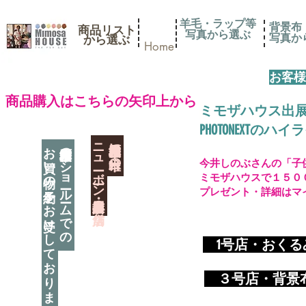
羊毛・ラップ等
背景布
商品リスト
写真から選ぶ
​写真
​から選ぶ
Home
お客様
​商品購入はこちらの矢印上から
ミモザハウス出
PHOTONEXT
​ニューボーン撮影用小道具店・３店舗
神奈川県相模原市に日本唯一の
お買い物の予約をお受けしております
神奈川県相模原市のショールームでの
今井しのぶさんの「子
ミモザハウスで１５０
プレゼント・詳細はマ
​
1号店・おく
​ ３
号店・背景