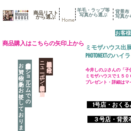
羊毛・ラップ等
背景布
商品リスト
写真から選ぶ
​写真
​から選ぶ
Home
お客様
​商品購入はこちらの矢印上から
ミモザハウス出
PHOTONEXT
​ニューボーン撮影用小道具店・３店舗
神奈川県相模原市に日本唯一の
お買い物の予約をお受けしております
神奈川県相模原市のショールームでの
今井しのぶさんの「子
ミモザハウスで１５０
プレゼント・詳細はマ
​
1号店・おく
​ ３
号店・背景