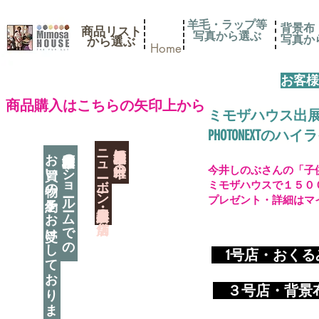
羊毛・ラップ等
背景布
商品リスト
写真から選ぶ
​写真
​から選ぶ
Home
お客様
​商品購入はこちらの矢印上から
ミモザハウス出
PHOTONEXT
​ニューボーン撮影用小道具店・３店舗
神奈川県相模原市に日本唯一の
お買い物の予約をお受けしております
神奈川県相模原市のショールームでの
今井しのぶさんの「子
ミモザハウスで１５０
プレゼント・詳細はマ
​
1号店・おく
​ ３
号店・背景