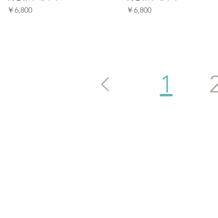
価格
価格
￥6,800
￥6,800
1
下記に​御覧になっており
フォトグラファの皆様に上