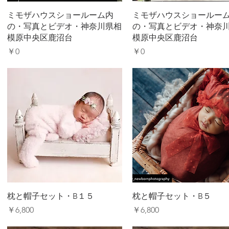
ミモザハウスショールーム内
ミモザハウスショールー
の・写真とビデオ・神奈川県相
の・写真とビデオ・神奈
模原中央区鹿沼台
模原中央区鹿沼台
価格
価格
￥0
￥0
枕と帽子セット・B１５
枕と帽子セット・B５
価格
価格
￥6,800
￥6,800