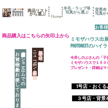
羊毛・ラップ等
背景布
商品リスト
写真から選ぶ
​写真
​から選ぶ
Home
お客様
​商品購入はこちらの矢印上から
ミモザハウス出
PHOTONEXT
​ニューボーン撮影用小道具店・３店舗
神奈川県相模原市に日本唯一の
お買い物の予約をお受けしております
神奈川県相模原市のショールームでの
今井しのぶさんの「子
ミモザハウスで１５０
プレゼント・詳細はマ
​
1号店・おく
​ ３
号店・背景