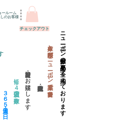
ョールーム
越しのお客様
チェックアウト
ニューボーン撮影の必要品を全て揃えております
​在庫と種類がニューボーン業界で一番豊富
す
当日出荷・翌日にお届けします
常に４万個以上の在庫数
​３６５日・週７日