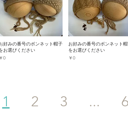
クイックビュー
クイックビュー
お好みの番号のボンネット帽子
お好みの番号のボンネット帽
をお選びください
をお選びください
価格
価格
￥0
￥0
1
2
3
...