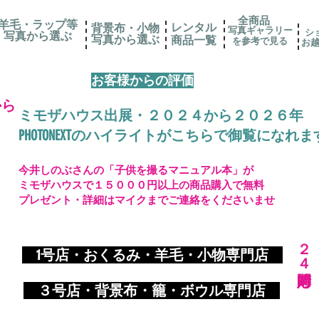
全商品
羊毛・ラップ等
レンタル
背景布・小物
写真ギャラリー
シ
写真から選ぶ
​写真から選ぶ
​商品一覧
を参考で見る
お
お客様からの評価
から
ミモザハウス出展・２０２４から２０２６年
PHOTONEXTのハイライトがこちらで御覧になれま
今井しのぶさんの「子供を撮るマニュアル本」が
ミモザハウスで１５０００円以上の商品購入で無料
プレゼント・詳細はマイクまでご連絡をくださいませ
​２４時間対応
​
1号店・おくるみ・羊毛・小物専門店
​ ３
号店・背景布・籠・ボウル専門店