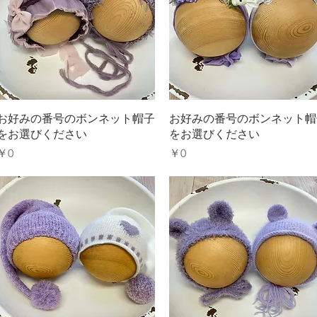
クイックビュー
クイックビュー
お好みの番号のボンネット帽子
お好みの番号のボンネット帽
をお選びください
をお選びください
価格
価格
￥0
￥0