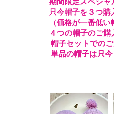
期間限定スペシャ
只今帽子を３つ購
（価格が一番低い
４つの帽子のご購
帽子セットでのご
単品の帽子は只