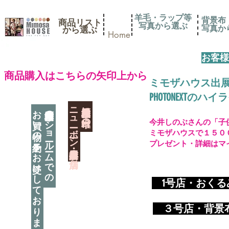
羊毛・ラップ等
背景布
商品リスト
写真から選ぶ
​写真
​から選ぶ
Home
お客様
​商品購入はこちらの矢印上から
ミモザハウス出
PHOTONEXT
​ニューボーン撮影用小道具店・３店舗
神奈川県相模原市に日本唯一の
お買い物の予約をお受けしております
神奈川県相模原市のショールームでの
今井しのぶさんの「子
ミモザハウスで１５０
プレゼント・詳細はマ
​
1号店・おく
​ ３
号店・背景