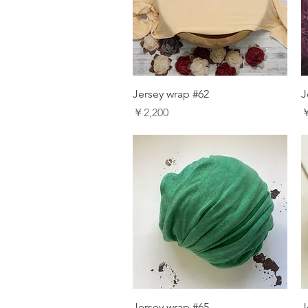
Jersey wrap #62
J
価格
￥2,200
￥
Jersey wrap #65
J