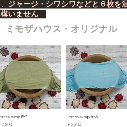
ト、ジャージ・シワシワなどと６枚を
て構いません
ミモザハウス・オリジナル
ersey wrap#54
Jersey wrap #56
価格
価格
2,200
￥2,200