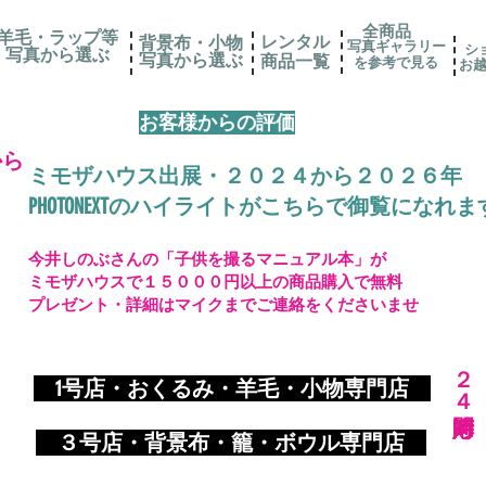
全商品
羊毛・ラップ等
レンタル
背景布・小物
写真ギャラリー
シ
写真から選ぶ
​写真から選ぶ
​商品一覧
を参考で見る
お
お客様からの評価
から
ミモザハウス出展・２０２４から２０２６年
PHOTONEXTのハイライトがこちらで御覧になれま
今井しのぶさんの「子供を撮るマニュアル本」が
ミモザハウスで１５０００円以上の商品購入で無料
プレゼント・詳細はマイクまでご連絡をくださいませ
​２４時間対応
​
1号店・おくるみ・羊毛・小物専門店
​ ３
号店・背景布・籠・ボウル専門店