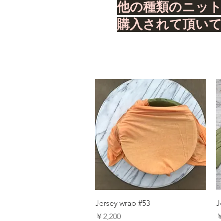
他の種類のニッ
購入されて頂い
Jersey wrap #53
J
価格
￥2,200
￥