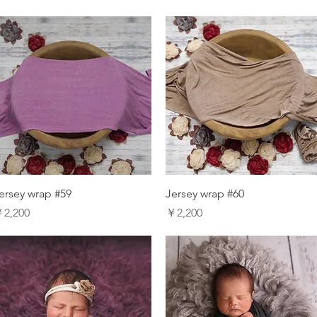
ersey wrap #59
Jersey wrap #60
価格
価格
2,200
￥2,200