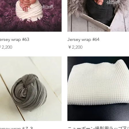
ersey wrap #63
Jersey wrap #64
価格
価格
2,200
￥2,200
ersey wrap #７３
ニューボーン撮影用ラップ又