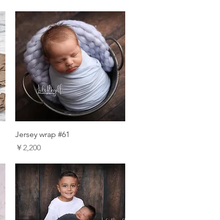
Jersey wrap #61
価格
￥2,200