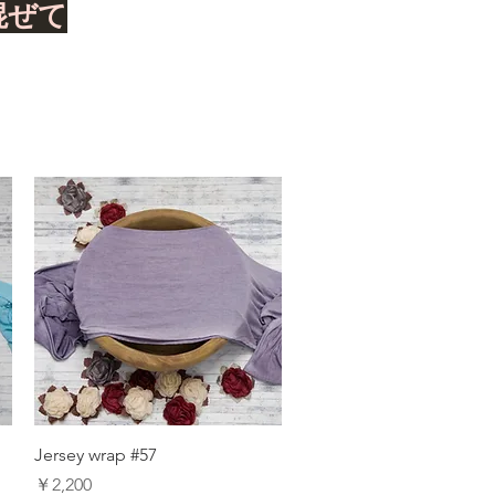
混ぜて
Jersey wrap #57
価格
￥2,200