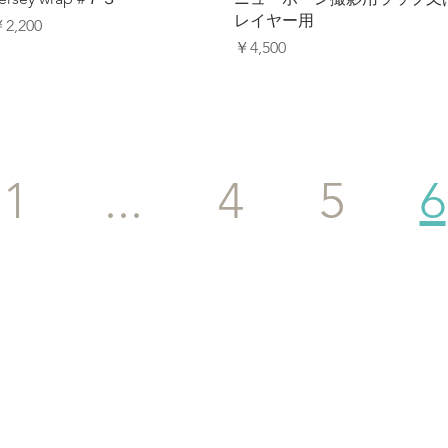
レイヤー用
価格
2,200
価格
￥4,500
1
...
4
5
6