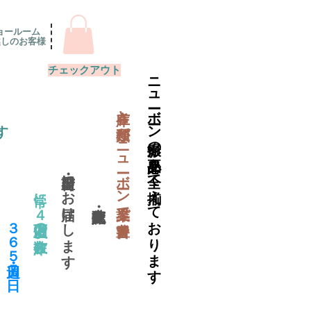
ョールーム
越しのお客様
チェックアウト
ニューボーン撮影の必要品を全て揃えております
​在庫と種類がニューボーン業界で一番豊富
す
当日出荷・翌日にお届けします
常に４万個以上の在庫数
​３６５日・週７日