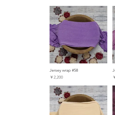
Jersey wrap #58
J
価格
￥2,200
￥