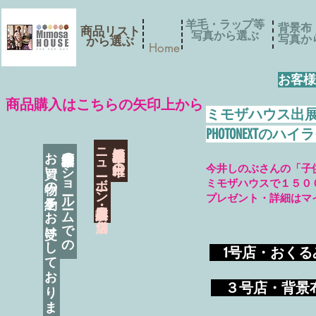
羊毛・ラップ等
背景布
商品リスト
写真から選ぶ
​写真
​から選ぶ
Home
お客様
​商品購入はこちらの矢印上から
ミモザハウス出
PHOTONEXT
​ニューボーン撮影用小道具店・３店舗
神奈川県相模原市に日本唯一の
お買い物の予約をお受けしております
神奈川県相模原市のショールームでの
今井しのぶさんの「子
ミモザハウスで１５０
プレゼント・詳細はマ
​
1号店・おく
​ ３
号店・背景