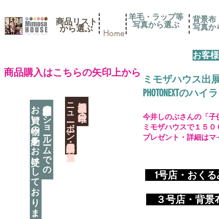
羊毛・ラップ等
背景布
商品リスト
写真から選ぶ
​写真
​から選ぶ
Home
お客様
​商品購入はこちらの矢印上から
ミモザハウス出
PHOTONEXT
​ニューボーン撮影用小道具店・３店舗
神奈川県相模原市に日本唯一の
お買い物の予約をお受けしております
神奈川県相模原市のショールームでの
今井しのぶさんの「子
ミモザハウスで１５０
プレゼント・詳細はマ
​
1号店・おく
​ ３
号店・背景