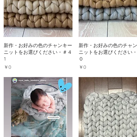
新作・お好みの色のチャンキー
新作・お好みの色のチャ
ニットをお選びください・＃４
ニットをお選びください
1
０
価格
価格
￥0
￥0