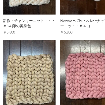
新作・チャンキーニット・・・
Newborn Chunky Knitチ
＃3４卵の黄身色
ーニット・＃４白
価格
価格
￥5,800
￥5,800