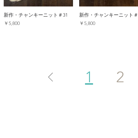
新作・チャンキーニット＃31
新作・チャンキーニット＃
価格
価格
￥5,800
￥5,800
1
2
下記に​御覧になっており
は日本の
フォトグラファ