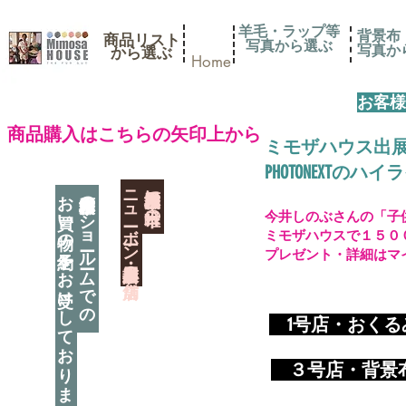
羊毛・ラップ等
背景布
商品リスト
写真から選ぶ
​写真
​から選ぶ
Home
お客様
​商品購入はこちらの矢印上から
ミモザハウス出
PHOTONEXT
​ニューボーン撮影用小道具店・３店舗
神奈川県相模原市に日本唯一の
お買い物の予約をお受けしております
神奈川県相模原市のショールームでの
今井しのぶさんの「子
ミモザハウスで１５０
プレゼント・詳細はマ
​
1号店・おく
​ ３
号店・背景