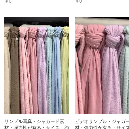
価格
価格
￥0
￥0
クイックビュー
クイックビュー
サンプル写真・ジャガード素
ビデオサンプル・ジャガ
材・弾力性が有る・サイズ：約
材・弾力性が有る・サイ