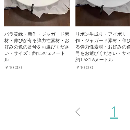
クイックビュー
クイックビュー
バラ黄緑・新作・ジャガード素
リボン生成り・アイボリ
材・伸びが有る弾力性素材・お
作・ジャガード素材・伸
好みの色の番号をお選びくださ
る弾力性素材・お好みの
い・サイズ：約1.5X1.6メート
号をお選びください・サ
ル
約1.5X1.6メートル
価格
価格
￥10,000
￥10,000
1