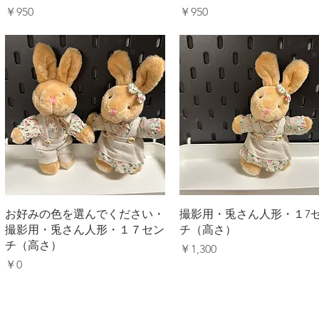
価格
価格
￥950
￥950
クイックビュー
クイックビュー
お好みの色を選んでください・
撮影用・兎さん人形・１7
撮影用・兎さん人形・１７セン
チ（高さ）
チ（高さ）
価格
￥1,300
価格
￥0