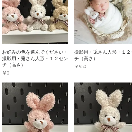
クイックビュー
クイックビュー
お好みの色を選んでください・
撮影用・兎さん人形・１２
撮影用・兎さん人形・１２セン
チ（高さ）
チ（高さ）
価格
￥950
価格
￥0