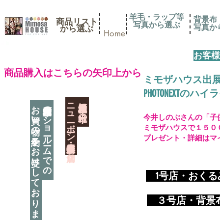
羊毛・ラップ等
背景布
商品リスト
写真から選ぶ
​写真
​から選ぶ
Home
お客様
​商品購入はこちらの矢印上から
ミモザハウス出
PHOTONEXT
​ニューボーン撮影用小道具店・３店舗
神奈川県相模原市に日本唯一の
お買い物の予約をお受けしております
神奈川県相模原市のショールームでの
今井しのぶさんの「子
ミモザハウスで１５０
プレゼント・詳細はマ
​
1号店・おく
​ ３
号店・背景